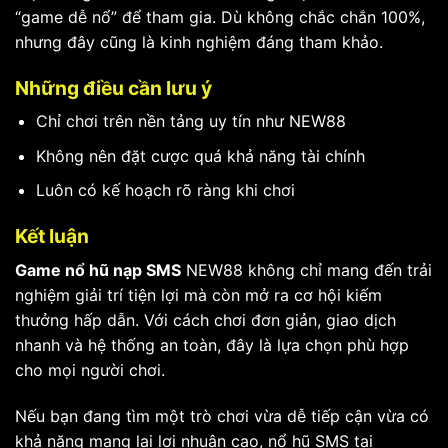
“game dễ nổ” để tham gia. Dù không chắc chắn 100%,
nhưng đây cũng là kinh nghiệm đáng tham khảo.
Những điều cần lưu ý
Chỉ chơi trên nền tảng uy tín như NEW88
Không nên đặt cược quá khả năng tài chính
Luôn có kế hoạch rõ ràng khi chơi
Kết luận
Game nổ hũ nạp SMS
NEW88 không chỉ mang đến trải
nghiệm giải trí tiện lợi mà còn mở ra cơ hội kiếm
thưởng hấp dẫn. Với cách chơi đơn giản, giao dịch
nhanh và hệ thống an toàn, đây là lựa chọn phù hợp
cho mọi người chơi.
Nếu bạn đang tìm một trò chơi vừa dễ tiếp cận vừa có
khả năng mang lại lợi nhuận cao, nổ hũ SMS tại