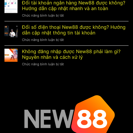
có
trở
Đổi tài khoản ngân hàng New88 được không?
tặng
lại
Hướng dẫn cập nhật nhanh và an toàn
thưởng
mới
ở
Chức năng bình luận bị tắt
thành
nhất
Đổi
viên
2026
tài
Đổi số điện thoại New88 được không? Hướng
mới
khoản
không?
dẫn cập nhật thông tin tài khoản
ngân
Cập
ở
Chức năng bình luận bị tắt
hàng
nhật
Đổi
New88
các
số
Không đăng nhập được New88 phải làm gì?
được
ưu
điện
không?
Nguyên nhân và cách xử lý
đãi
thoại
Hướng
hấp
ở
Chức năng bình luận bị tắt
New88
dẫn
dẫn
Không
được
cập
cho
đăng
không?
nhật
người
nhập
Hướng
nhanh
chơi
được
dẫn
và
mới
New88
cập
an
phải
nhật
toàn
làm
thông
gì?
tin
Nguyên
tài
nhân
khoản
và
cách
xử