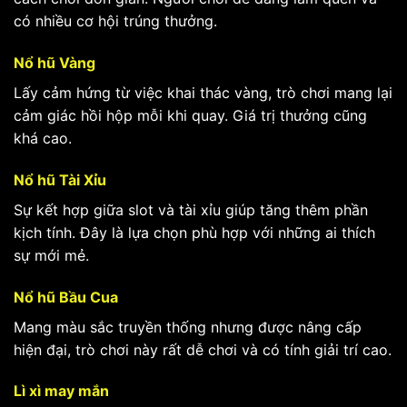
có nhiều cơ hội trúng thưởng.
Nổ hũ Vàng
Lấy cảm hứng từ việc khai thác vàng, trò chơi mang lại
cảm giác hồi hộp mỗi khi quay. Giá trị thưởng cũng
khá cao.
Nổ hũ Tài Xỉu
Sự kết hợp giữa slot và tài xỉu giúp tăng thêm phần
kịch tính. Đây là lựa chọn phù hợp với những ai thích
sự mới mẻ.
Nổ hũ Bầu Cua
Mang màu sắc truyền thống nhưng được nâng cấp
hiện đại, trò chơi này rất dễ chơi và có tính giải trí cao.
Lì xì may mắn