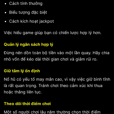
Cách tính thưởng
Biểu tượng đặc biệt
Cách kích hoạt jackpot
Việc hiểu game giúp bạn có chiến lược hợp lý hơn.
Quản lý ngân sách hợp lý
Đừng nên dồn toàn bộ tiền vào một lần quay. Hãy chia
nhỏ vốn để kéo dài thời gian chơi và giảm rủi ro.
Giữ tâm lý ổn định
Nổ hũ có yếu tố may mắn cao, vì vậy việc giữ bình tĩnh
là rất quan trọng. Tránh chơi theo cảm xúc khi thua
hoặc thắng liên tục.
Theo dõi thời điểm chơi
Một số người chơi lâu năm thường chọn thời điểm