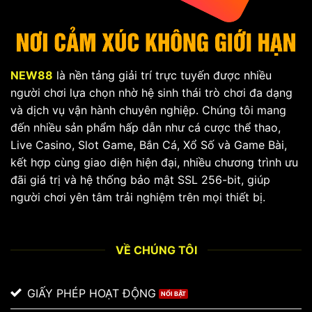
lý
NEW88
là nền tảng giải trí trực tuyến được nhiều
người chơi lựa chọn nhờ hệ sinh thái trò chơi đa dạng
và dịch vụ vận hành chuyên nghiệp. Chúng tôi mang
đến nhiều sản phẩm hấp dẫn như cá cược thể thao,
Live Casino, Slot Game, Bắn Cá, Xổ Số và Game Bài,
kết hợp cùng giao diện hiện đại, nhiều chương trình ưu
đãi giá trị và hệ thống bảo mật SSL 256-bit, giúp
người chơi yên tâm trải nghiệm trên mọi thiết bị.
VỀ CHÚNG TÔI
GIẤY PHÉP HOẠT ĐỘNG