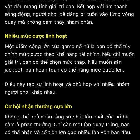
vật đều mang tính giải trí cao. Kết hợp với âm thanh
sống động, người chơi dễ dàng bị cuốn vào từng vòng
quay mà không cảm thấy nhàm chán.
Nhiều mức cược linh hoạt
Một điểm cộng lớn của game nổ hũ là bạn có thể tùy
chỉnh mức cược theo khả năng tài chính. Nếu chỉ muốn
giải trí, bạn có thể chọn mức thấp. Nếu muốn săn
jackpot, bạn hoàn toàn có thể nâng mức cược lên.
Điều này tạo sự linh hoạt và phù hợp với nhiều nhóm
người chơi khác nhau.
Cơ hội nhận thưởng cực lớn
Không thể phủ nhận rằng sức hút lớn nhất của nổ hũ
nằm ở phần thưởng. Chỉ cần một lần quay trúng, bạn
có thể nhận về số tiền lớn gấp nhiều lần vốn ban đầu.