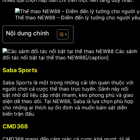
Thể thao NEW88 – Điểm đến lý tưởng cho người yêu 
Nội dung chính
Các sảnh
đối tác nổi bật tại thể thao NEW88[/caption]
Saba Sports
Saba Sports là một trong những cái tên quen thuộc với
người chơi cá cược thể thao trực tuyến. Sảnh này nổi
bật nhờ dữ liệu cập nhật nhanh, kèo phong phú và giao
diện dễ theo dõi. Tại NEW88, Saba là lựa chọn phù hợp
cho những ai thích sự ổn định và muốn bám sát diễn
biến trận đấu.
CMD368
CMD368 mang đến cảm giác cá cược khá mượt, tỷ lệ