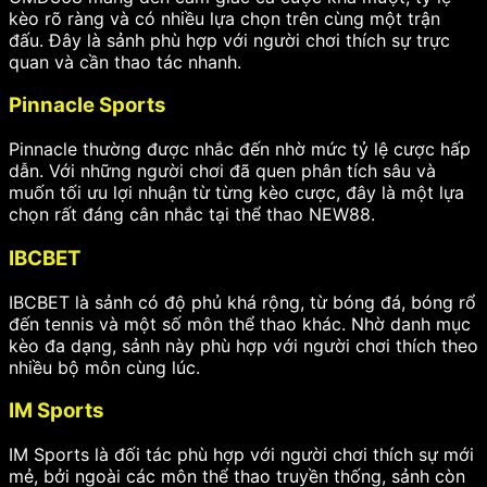
kèo rõ ràng và có nhiều lựa chọn trên cùng một trận
đấu. Đây là sảnh phù hợp với người chơi thích sự trực
quan và cần thao tác nhanh.
Pinnacle Sports
Pinnacle thường được nhắc đến nhờ mức tỷ lệ cược hấp
dẫn. Với những người chơi đã quen phân tích sâu và
muốn tối ưu lợi nhuận từ từng kèo cược, đây là một lựa
chọn rất đáng cân nhắc tại thể thao NEW88.
IBCBET
IBCBET là sảnh có độ phủ khá rộng, từ bóng đá, bóng rổ
đến tennis và một số môn thể thao khác. Nhờ danh mục
kèo đa dạng, sảnh này phù hợp với người chơi thích theo
nhiều bộ môn cùng lúc.
IM Sports
IM Sports là đối tác phù hợp với người chơi thích sự mới
mẻ, bởi ngoài các môn thể thao truyền thống, sảnh còn